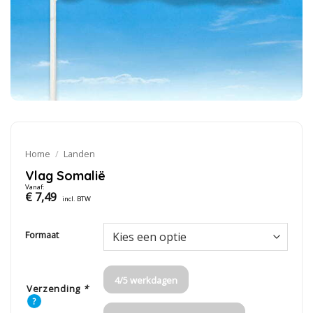
Home
/
Landen
Vlag Somalië
Vanaf:
€
7,49
incl. BTW
Formaat
4/5 werkdagen
Verzending
*
?