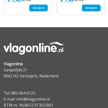
€
7,49
€
7,49
incl. BTW
incl. BTW
Bekijken
Bekijken
Vlagonline
Sanjesfjild 21
9062 HZ Oentsjerk, Nederland
Tel: 085-064 0123
E-mail: info@vlagonline.nl
BTW nr. NL8612.37.353.B01