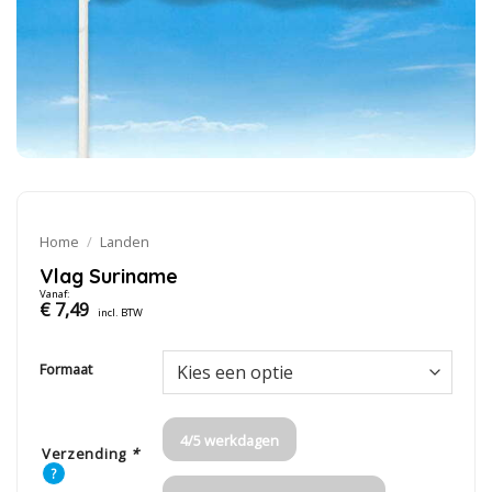
Home
/
Landen
Vlag Suriname
Vanaf:
€
7,49
incl. BTW
Formaat
4/5 werkdagen
Verzending
*
?