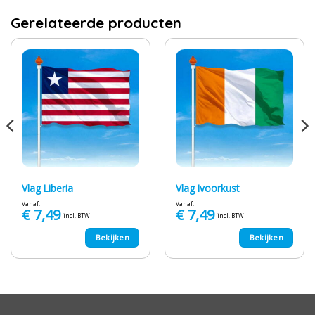
Gerelateerde producten
Vlag Liberia
Vlag Ivoorkust
Vanaf:
Vanaf:
€
7,49
€
7,49
incl. BTW
incl. BTW
Bekijken
Bekijken