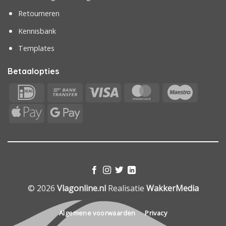
Retourneren
Kennisbank
Templates
Betaalopties
IDeal
Bank
Visa
MasterCard
Maestr
Transfer
Apple
Google
Pay
Pay
© 2026
Vlagonline.nl
Realisatie
WakkerMedia
Algemene voorwaarden
Privacy