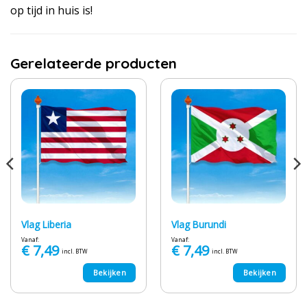
op tijd in huis is!
Gerelateerde producten
Vlag Liberia
Vlag Burundi
Vanaf:
Vanaf:
€
7,49
€
7,49
incl. BTW
incl. BTW
Bekijken
Bekijken