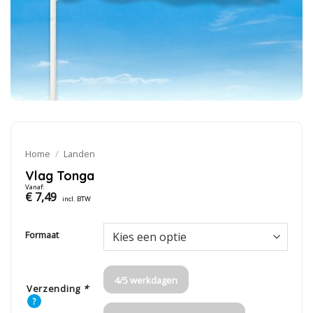
Home
/
Landen
Vlag Tonga
Vanaf:
€
7,49
incl. BTW
Formaat
4/5 werkdagen
Verzending
*
?