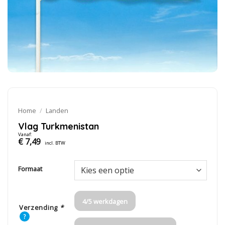
Home
/
Landen
Vlag Turkmenistan
Vanaf:
€
7,49
incl. BTW
Formaat
4/5 werkdagen
Verzending
*
?