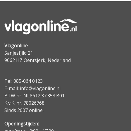
Vlagonline
Sanjesfjild 21
9062 HZ Oentsjerk, Nederland
Tel: 085-064 0123
E-mail: info@vlagonline.nl
BTW nr. NL8612.37.353.B01
K.v.K. nr. 78026768
Sinds 2007 online!
Openingstijden:
ma t/m vr - 9:00 - 17:00