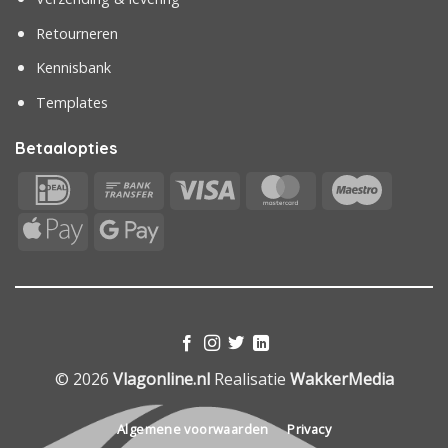
Retourneren
Kennisbank
Templates
Betaalopties
IDeal
Bank
Visa
MasterCard
Maestr
Transfer
Apple
Google
Pay
Pay
© 2026
Vlagonline.nl
Realisatie
WakkerMedia
Algemene voorwaarden
Privacy