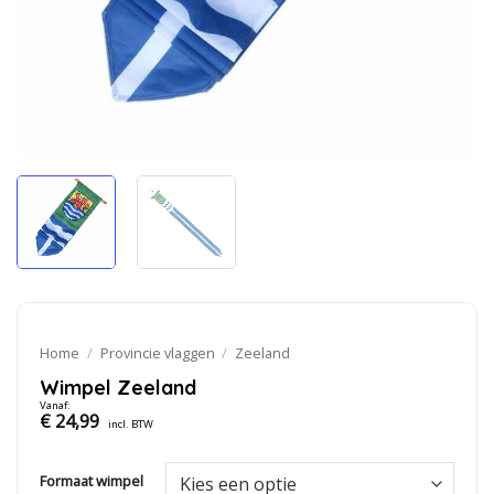
Home
/
Provincie vlaggen
/
Zeeland
Wimpel Zeeland
Vanaf:
€
24,99
incl. BTW
Formaat wimpel