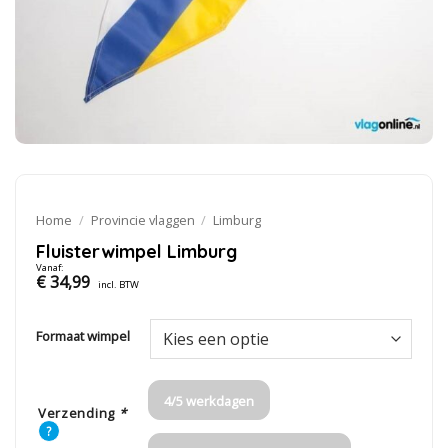
Home
/
Provincie vlaggen
/
Limburg
Fluisterwimpel Limburg
Vanaf:
€
34,99
incl. BTW
Formaat wimpel
4/5 werkdagen
Verzending
*
?