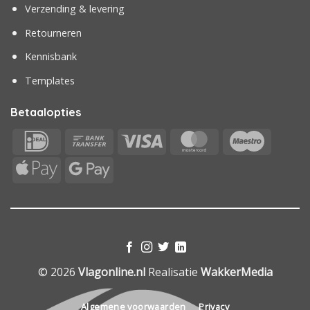
Verzending & levering
Retourneren
Kennisbank
Templates
Betaalopties
IDeal
Bank
Visa
MasterCard
Maestr
Transfer
Apple
Google
Pay
Pay
© 2026
Vlagonline.nl
Realisatie
WakkerMedia
Algemene voorwaarden
Privacy