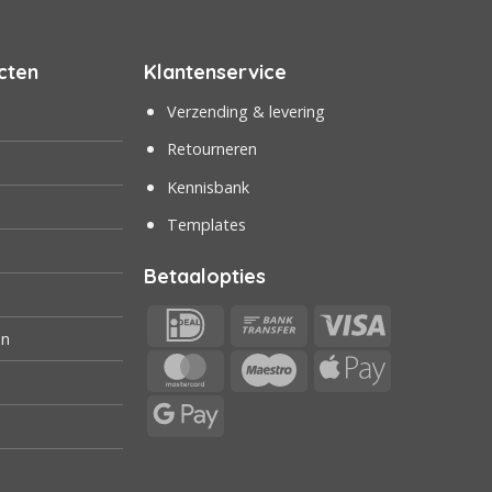
cten
Klantenservice
Verzending & levering
Retourneren
Kennisbank
Templates
Betaalopties
IDeal
Bank
Visa
en
Transfer
MasterCard
Maestro
Apple
Pay
Google
Pay