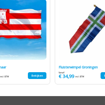
maar
Fluisterwimpel Groningen
Vanaf:
€
34,99
Bekijken
incl. BTW
incl. BTW