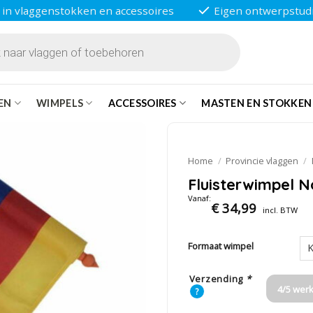
 in vlaggenstokken en accessoires
Eigen ontwerpstud
EN
WIMPELS
ACCESSOIRES
MASTEN EN STOKKEN
Home
/
Provincie vlaggen
/
Fluisterwimpel 
Vanaf:
€
34,99
incl. BTW
Formaat wimpel
Verzending
*
4/5 wer
?