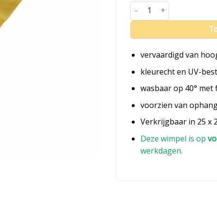
Fluisterwimpel Noord-Holl
To
vervaardigd van hoo
kleurecht en UV-bes
wasbaar op 40° met 
voorzien van ophan
Verkrijgbaar in 25 x 
Deze wimpel is op
vo
werkdagen.