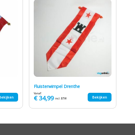
Fluisterwimpel Drenthe
Vanaf:
€
34,99
Bekijken
Bekijken
incl. BTW