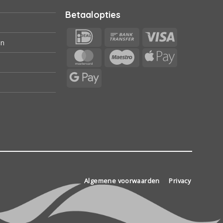
Betaalopties
IDeal
Bank
Visa
en
Transfer
MasterCard
Maestro
Apple
Pay
Google
Pay
Algemene voorwaarden
Privacy