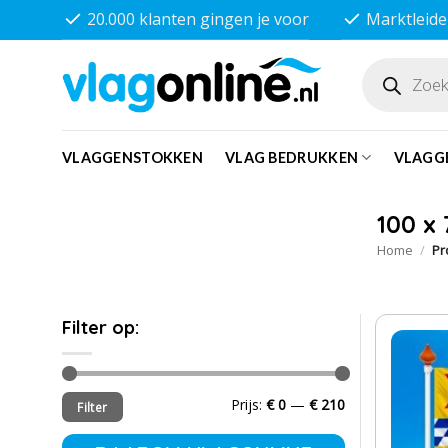
Ga
20.000 klanten gingen je voor
Marktleide
naar
inhoud
Producten
zoeken
VLAGGENSTOKKEN
VLAG BEDRUKKEN
VLAGG
100 x
Home
/
Pr
Filter op:
Min.
Max.
Prijs:
€ 0
—
€ 210
Filter
prijs
prijs