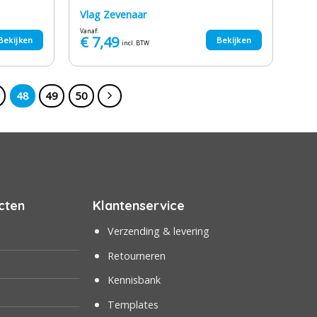
Vlag Zevenaar
Vanaf:
€
7,49
Bekijken
Bekijken
incl. BTW
48
49
50
cten
Klantenservice
Verzending & levering
Retourneren
Kennisbank
Templates