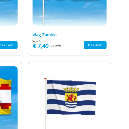
Vlag Zambia
Vanaf:
€
7,49
Bekijken
Bekijken
incl. BTW