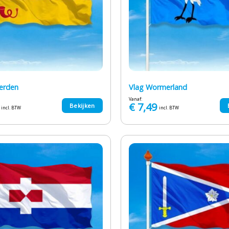
erden
Vlag Wormerland
Vanaf:
€
7,49
Bekijken
incl. BTW
incl. BTW