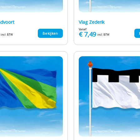
ndvoort
Vlag Zederik
Vanaf:
€
7,49
Bekijken
incl. BTW
incl. BTW