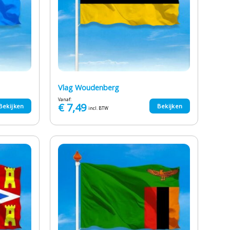
Vlag Woudenberg
Vanaf:
€
7,49
Bekijken
Bekijken
incl. BTW