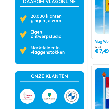
DAAROM VLAGONLINE
20.000 klanten
gingen je voor
Eigen
ontwerpstudio
Vlag Wo
Marktleider in
Vanaf:
€
7,49
vlaggenstokken
ONZE KLANTEN