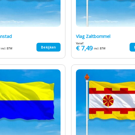
anstad
Vlag Zaltbommel
Vanaf:
€
7,49
Bekijken
incl. BTW
incl. BTW