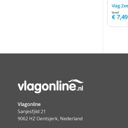
Vlag Ze
Vanaf:
€
7,49
Vlagonline
Sanjesfjild 21
9062 HZ Oentsjerk, Nederland