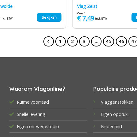
ewolde
Vlag Zeist
Vanaf:
€
7,49
Bekijken
incl. BTW
incl. BTW
1
2
3
…
45
46
47
Waarom Vlagonline?
Populaire produ
Ruime voorraad
Vlaggenstokken
Snelle levering
Eigen opdruk
Eigen ontwerpstudio
Nederland