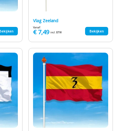
Vlag Zeeland
Vanaf:
€
7,49
Bekijken
Bekijken
incl. BTW