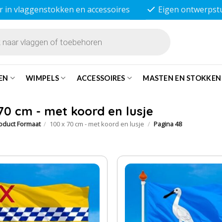
r in vlaggenstokken en accessoires
Eigen ontwerpst
EN
WIMPELS
ACCESSOIRES
MASTEN EN STOKKEN
 70 cm - met koord en lusje
oduct Formaat
/
100 x 70 cm - met koord en lusje
/
Pagina 48