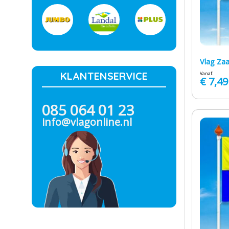
Vlag Za
KLANTENSERVICE
Vanaf:
€
7,49
085 064 01 23
info@vlagonline.nl