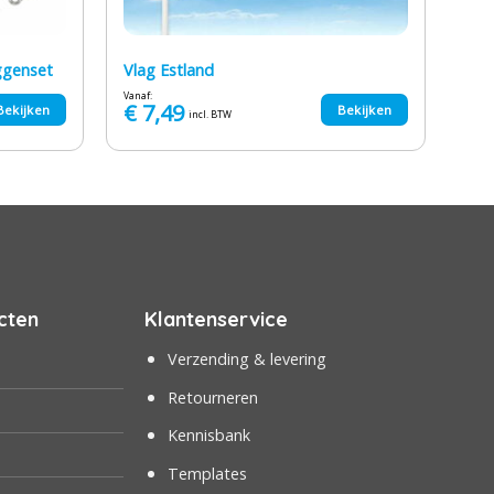
ggenset
Vlag Estland
Vanaf:
€
7,49
Bekijken
Bekijken
incl. BTW
cten
Klantenservice
Verzending & levering
Retourneren
Kennisbank
Templates