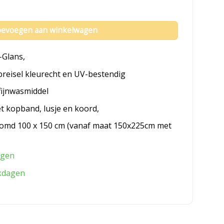
evoegen aan winkelwagen
-Glans,
breisel kleurecht en UV-bestendig
fijnwasmiddel
et kopband, lusje en koord,
omd 100 x 150 cm (vanaf maat 150x225cm met
agen
kdagen