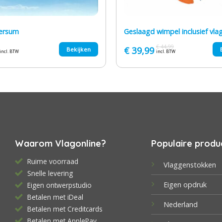
versum
Geslaagd wimpel inclusief vla
€
44,99
Oorspronkelijke
Huidige
€
39,99
Bekijken
incl. BTW
incl. BTW
prijs
prijs
was:
is:
€ 44,99.
€ 39,99.
Waarom Vlagonline?
Populaire produ
Ruime voorraad
Vlaggenstokken
Snelle levering
Eigen opdruk
Eigen ontwerpstudio
Betalen met iDeal
Nederland
Betalen met Creditcards
Betalen met ApplePay