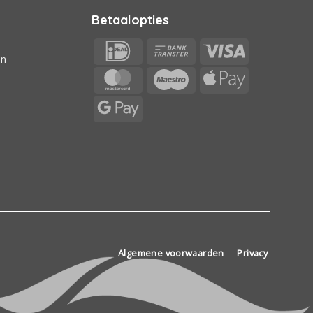
Betaalopties
IDeal
Bank
Visa
en
Transfer
MasterCard
Maestro
Apple
Pay
Google
Pay
Algemene voorwaarden
Privacy