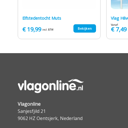
Elfstedentocht Muts
Vlag Hil
Vanaf:
€
19,99
€
7,49
en
Bekijken
incl. BTW
Vlagonline
Sanjesfjild 21
9062 HZ Oentsjerk, Nederland