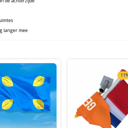
an de achterzijde
uimtes
ag langer mee
11%