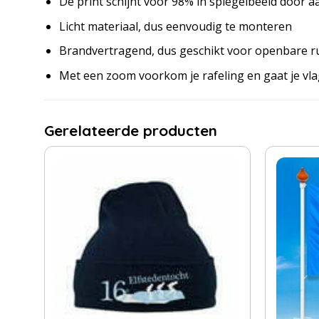
De print schijnt voor 98% in spiegelbeeld door a
Licht materiaal, dus eenvoudig te monteren
Brandvertragend, dus geschikt voor openbare r
Met een zoom voorkom je rafeling en gaat je vl
Gerelateerde producten