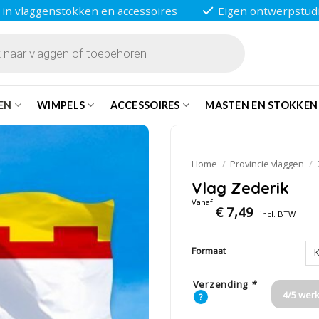
 in vlaggenstokken en accessoires
Eigen ontwerpstud
EN
WIMPELS
ACCESSOIRES
MASTEN EN STOKKEN
Home
/
Provincie vlaggen
/
Vlag Zederik
Vanaf:
€
7,49
incl. BTW
Formaat
Verzending
*
4/5 wer
?