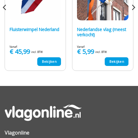
Nederlandse vlag (meest
Fluisterwimpel Nederland
verkocht)
Vanaf:
Vanaf:
€
45,99
€
5,99
incl. BTW
incl. BTW
Bekijken
Bekijken
Vlagonline