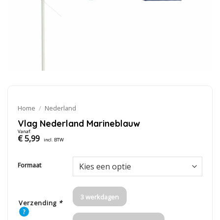
Home
/
Nederland
Vlag Nederland Marineblauw
Vanaf:
€
5,99
incl. BTW
Formaat
3 werkdagen
Verzending
*
?