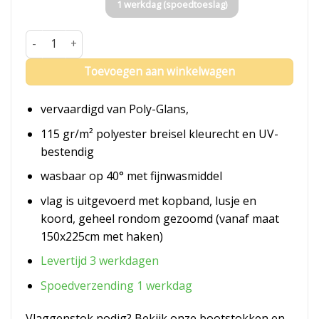
1 werkdag (spoedtoeslag)
Vlag Nederland Marineblauw aantal
Toevoegen aan winkelwagen
vervaardigd van Poly-Glans,
115 gr/m² polyester breisel kleurecht en UV-
bestendig
wasbaar op 40° met fijnwasmiddel
vlag is uitgevoerd met kopband, lusje en
koord, geheel rondom gezoomd (vanaf maat
150x225cm met haken)
Levertijd 3 werkdagen
Spoedverzending 1 werkdag
Vlaggenstok nodig? Bekijk onze bootstokken en