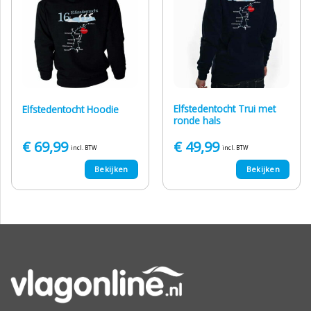
Elfstedentocht Trui met
Elfstedentocht Hoodie
ronde hals
€
69,99
€
49,99
incl. BTW
incl. BTW
Bekijken
Bekijken