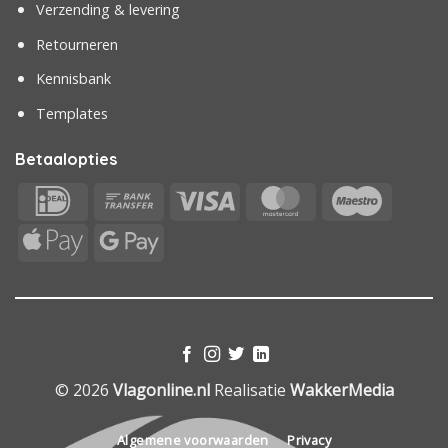
Verzending & levering
Retourneren
Kennisbank
Templates
Betaalopties
IDeal
Bank
Visa
MasterCard
Maestr
Transfer
Apple
Google
Pay
Pay
© 2026
Vlagonline.nl
Realisatie
WakkerMedia
Algemene voorwaarden
Privacy