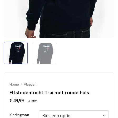
Home
/
Vlaggen
Elfstedentocht Trui met ronde hals
€
49,99
incl. BTW
Kledingmaat