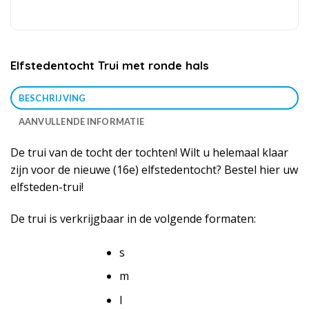
Elfstedentocht Trui met ronde hals
BESCHRIJVING
AANVULLENDE INFORMATIE
De trui van de tocht der tochten! Wilt u helemaal klaar
zijn voor de nieuwe (16e) elfstedentocht? Bestel hier uw
elfsteden-trui!
De trui is verkrijgbaar in de volgende formaten:
s
m
l