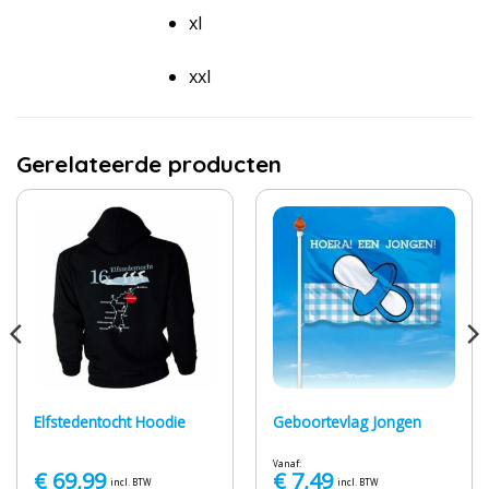
xl
xxl
Gerelateerde producten
Elfstedentocht Hoodie
Geboortevlag Jongen
Vanaf:
€
69,99
€
7,49
incl. BTW
incl. BTW