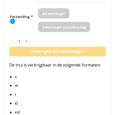
4/5 werkdagen
Verzending
*
?
3 werkdagen (spoedtoeslag)
Elfstedentocht Trui met ronde hals aantal
Toevoegen aan winkelwagen
De trui is verkrijgbaar in de volgende formaten:
s
m
l
xl
xxl