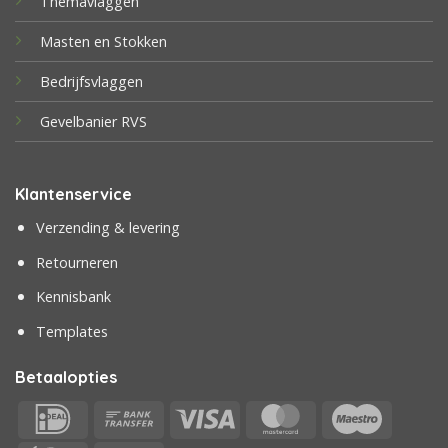
Themavlaggen
Masten en Stokken
Bedrijfsvlaggen
Gevelbanier RVS
Klantenservice
Verzending & levering
Retourneren
Kennisbank
Templates
Betaalopties
IDeal
Bank
Visa
MasterCard
Maestr
Transfer