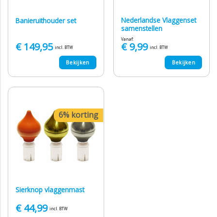
Nederlandse Vlaggenset
Banieruithouder set
samenstellen
Vanaf:
€
149,95
€
9,99
incl. BTW
incl. BTW
Bekijken
Bekijken
6% korting
Sierknop vlaggenmast
€
44,99
incl. BTW