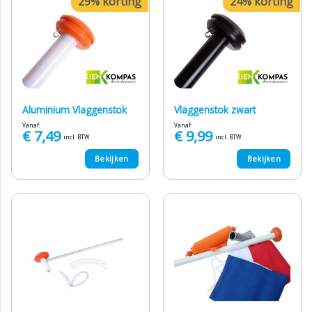
29% korting
24% korting
Aluminium Vlaggenstok
Vlaggenstok zwart
Vanaf:
Vanaf:
€
7,49
€
9,99
incl. BTW
incl. BTW
Bekijken
Bekijken