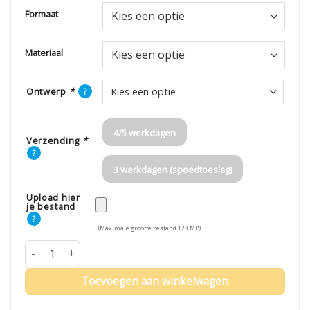
Formaat
Materiaal
Ontwerp
*
?
4/5 werkdagen
Verzending
*
?
3 werkdagen (spoedtoeslag)
Upload hier
je bestand
?
(Maximale grootte bestand 128 MB)
Vlag eigen ontwerp aantal
Toevoegen aan winkelwagen