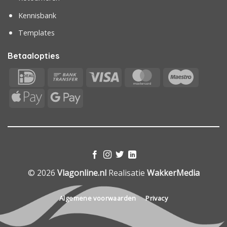
Kennisbank
Templates
Betaalopties
IDeal
Bank
Visa
MasterCard
Maestr
Transfer
Apple
Google
Pay
Pay
© 2026
Vlagonline.nl
Realisatie
WakkerMedia
Algemene voorwaarden
Privacy