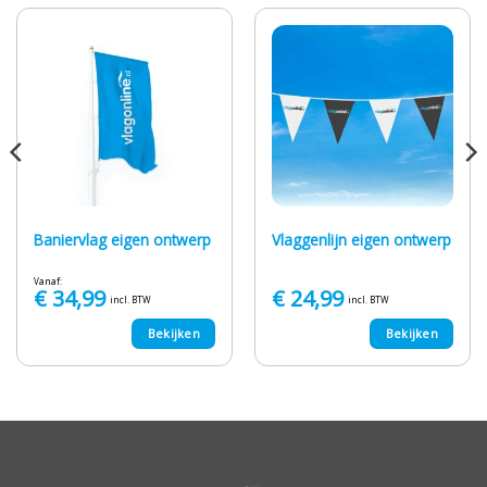
Baniervlag eigen ontwerp
Vlaggenlijn eigen ontwerp
Vanaf:
€
34,99
€
24,99
incl. BTW
incl. BTW
Bekijken
Bekijken