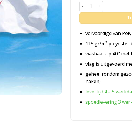
Vlag Algerije aantal
To
vervaardigd van Poly
115 gr/m² polyester 
wasbaar op 40° met 
vlag is uitgevoerd m
geheel rondom gezo
haken)
levertijd 4 – 5 werkd
spoedlevering 3 wer