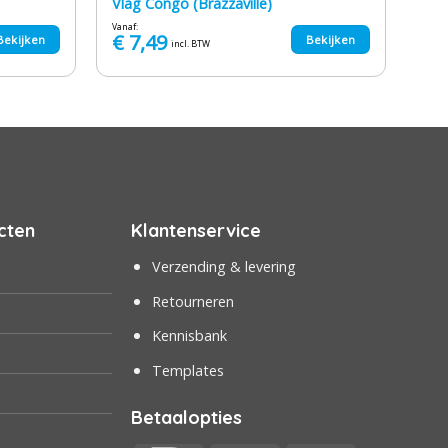
Vlag Congo (Brazzaville)
Vanaf:
€
7,49
Bekijken
Bekijken
incl. BTW
cten
Klantenservice
Verzending & levering
Retourneren
Kennisbank
Templates
Betaalopties