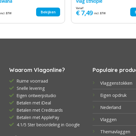
tswana
Vlag Ethiopië
Vanaf:
€
7,49
Bekijken
incl. BTW
incl. BTW
Waarom Vlagonline?
Populaire produ
Ruime voorraad
Vlaggenstokken
Snelle levering
Eigen opdruk
Eigen ontwerpstudio
Betalen met iDeal
Nederland
Betalen met Creditcards
Betalen met ApplePay
Vlaggen
4.1/5 Ster beoordeling in Google
Themavlaggen