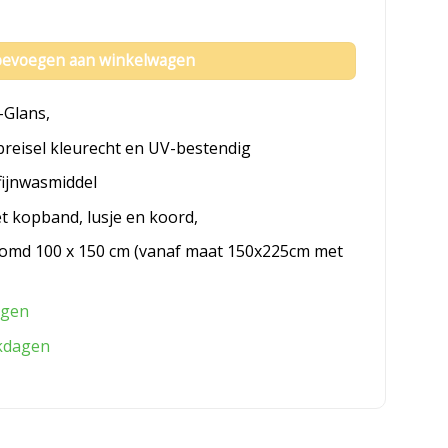
evoegen aan winkelwagen
-Glans,
breisel kleurecht en UV-bestendig
fijnwasmiddel
et kopband, lusje en koord,
omd 100 x 150 cm (vanaf maat 150x225cm met
agen
kdagen