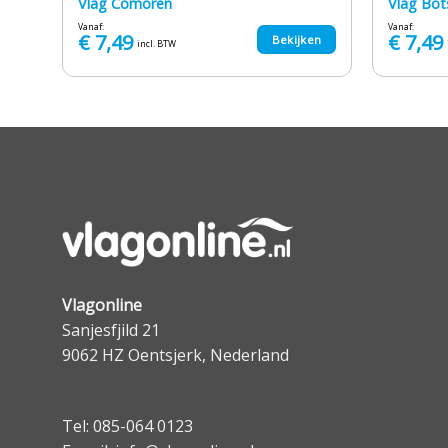
Vlag Comoren
Vlag Bo
Vanaf:
Vanaf:
€
7,49
€
7,49
en
Bekijken
incl. BTW
Vlagonline
Sanjesfjild 21
9062 HZ Oentsjerk, Nederland
Tel: 085-064 0123