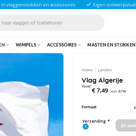
 in vlaggenstokken en accessoires
Eigen ontwerpstud
EN
WIMPELS
ACCESSOIRES
MASTEN EN STOKKEN
Home
/
Landen
Vlag Algerije
Vanaf:
€
7,49
incl. BTW
Formaat
Verzending
*
4/5 wer
?