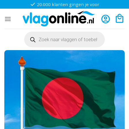
Ga
20.000 klanten gingen je voor
naar
inhoud
Producten
zoeken