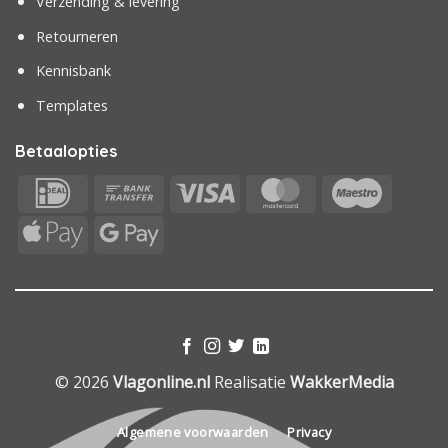
Verzending & levering
Retourneren
Kennisbank
Templates
Betaalopties
IDeal
Bank
Visa
MasterCard
Maestr
Transfer
Apple
Google
Pay
Pay
© 2026
Vlagonline.nl
Realisatie
WakkerMedia
Algemene voorwaarden
Privacy