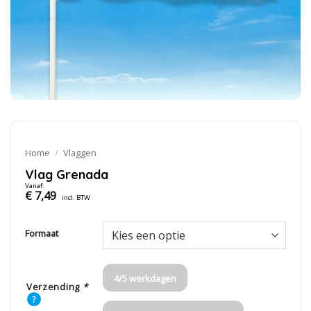
Home
/
Vlaggen
Vlag Grenada
Vanaf:
€
7,49
incl. BTW
Formaat
4/5 werkdagen
Verzending
*
?