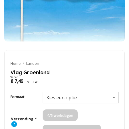
Home
/
Landen
Vlag Groenland
Vanaf:
€
7,49
incl. BTW
Formaat
4/5 werkdagen
Verzending
*
?