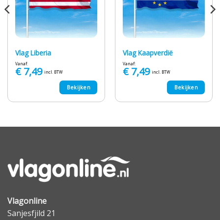
Vlag Liberia
Vlag Kaapverdië
Vanaf:
Vanaf:
€
7,49
€
7,49
incl. BTW
incl. BTW
Bekijken
Bekijken
Vlagonline
Sanjesfjild 21