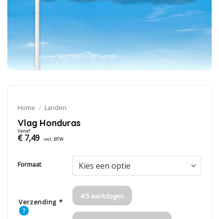
Home
/
Landen
Vlag Honduras
Vanaf:
€
7,49
incl. BTW
Formaat
4/5 werkdagen
Verzending
*
?