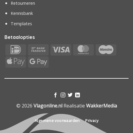
Retourneren
Kennisbank
Templates
Betaalopties
IDeal
Bank
Visa
MasterCard
Maestr
Transfer
Apple
Google
Pay
Pay
© 2026
Vlagonline.nl
Realisatie
WakkerMedia
Algemene voorwaarden
Privacy