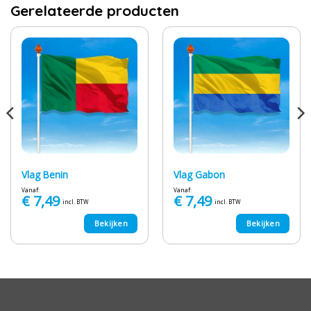
Gerelateerde producten
Vlag Benin
Vlag Gabon
Vanaf:
Vanaf:
€
7,49
€
7,49
incl. BTW
incl. BTW
Bekijken
Bekijken