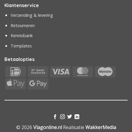
Klantenservice
Verzending & levering
Retourneren
Kennisbank
Templates
Betaalopties
IDeal
Bank
Visa
MasterCard
Maestr
Transfer
Apple
Google
Pay
Pay
© 2026
Vlagonline.nl
Realisatie
WakkerMedia