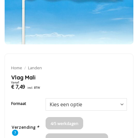
Home
/
Landen
Vlag Mali
Vanaf:
€
7,49
incl. BTW
Formaat
4/5 werkdagen
Verzending
*
?