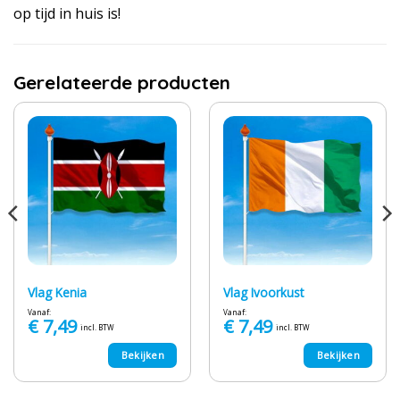
op tijd in huis is!
Gerelateerde producten
Vlag Kenia
Vlag Ivoorkust
Vanaf:
Vanaf:
€
7,49
€
7,49
incl. BTW
incl. BTW
Bekijken
Bekijken