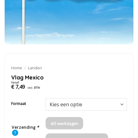
Home
/
Landen
Vlag Mexico
Vanaf:
€
7,49
incl. BTW
Formaat
4/5 werkdagen
Verzending
*
?