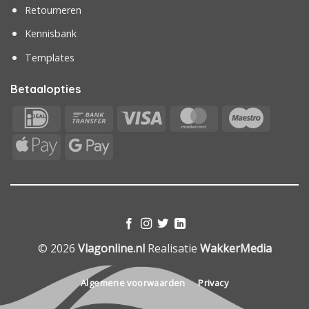
Retourneren
Kennisbank
Templates
Betaalopties
IDeal
Bank
Visa
MasterCard
Maestr
Transfer
Apple
Google
Pay
Pay
© 2026
Vlagonline.nl
Realisatie
WakkerMedia
Algemene voorwaarden
Privacy