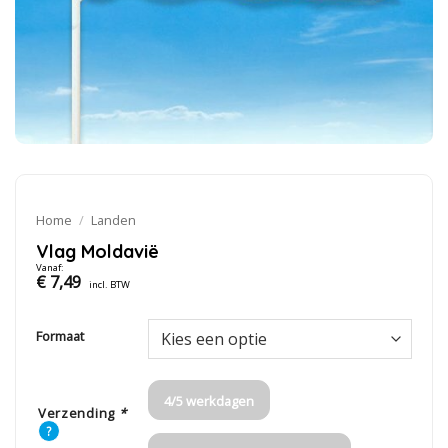
Home
/
Landen
Vlag Moldavië
Vanaf:
€
7,49
incl. BTW
Formaat
4/5 werkdagen
Verzending
*
?