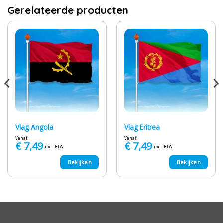
Gerelateerde producten
Vlag Angola
Vlag Eritrea
Vanaf:
Vanaf:
€
7,49
€
7,49
incl. BTW
incl. BTW
Bekijken
Bekijken