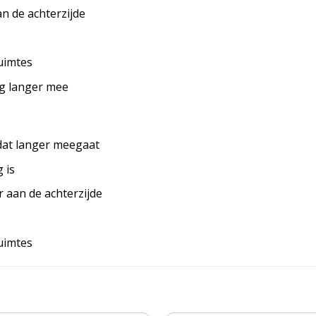
an de achterzijde
uimtes
ag langer mee
 dat langer meegaat
 is
r aan de achterzijde
uimtes