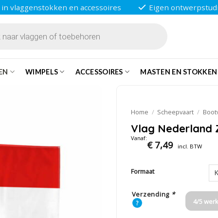
 in vlaggenstokken en accessoires
Eigen ontwerpstud
EN
WIMPELS
ACCESSOIRES
MASTEN EN STOKKEN
Home
/
Scheepvaart
/
Boot
Vlag Nederland 
Vanaf:
€
7,49
incl. BTW
Formaat
Verzending
*
4/5 wer
?