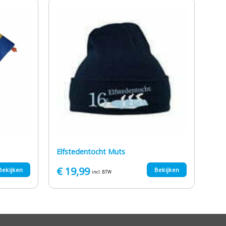
Elfstedentocht Muts
€
19,99
Bekijken
Bekijken
incl. BTW