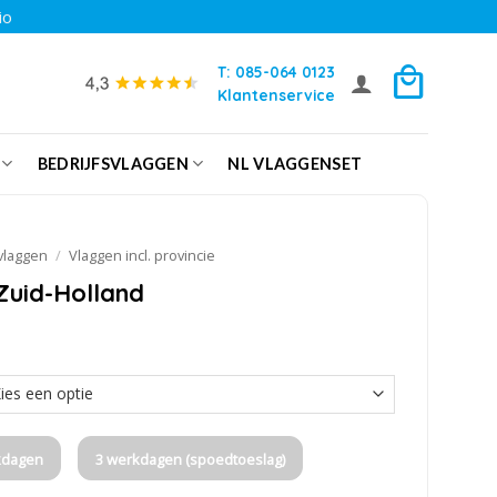
io
T: 085-064 0123
Klantenservice
BEDRIJFSVLAGGEN
NL VLAGGENSET
vlaggen
/
Vlaggen incl. provincie
Zuid-Holland
kdagen
3 werkdagen (spoedtoeslag)