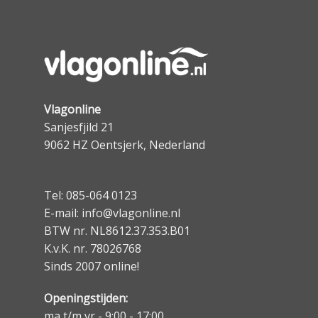
Vlagonline
Sanjesfjild 21
9062 HZ Oentsjerk, Nederland
Tel: 085-064 0123
E-mail: info@vlagonline.nl
BTW nr. NL8612.37.353.B01
K.v.K. nr. 78026768
Sinds 2007 online!
Openingstijden:
ma t/m vr - 9:00 - 17:00