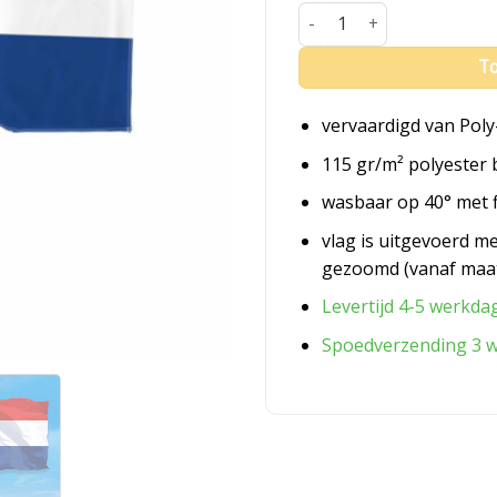
Vlag Nederland Zuid-Holla
To
vervaardigd van Poly
115 gr/m² polyester 
wasbaar op 40° met 
vlag is uitgevoerd m
gezoomd (vanaf maa
Levertijd 4-5 werkda
Spoedverzending 3 