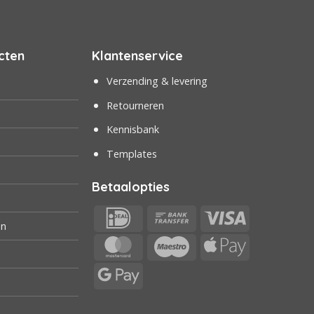
cten
Klantenservice
Verzending & levering
Retourneren
Kennisbank
Templates
Betaalopties
IDeal
Bank
Visa
en
Transfer
MasterCard
Maestro
Apple
Pay
Google
Pay