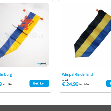
Limburg
Wimpel Gelderland
Vanaf:
9
€
24,99
Bekijken
incl. BTW
incl. BTW