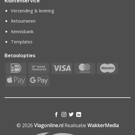
Klantenservice
Verzending & levering
Retourneren
Kennisbank
Templates
Betaalopties
IDeal
Bank
Visa
MasterCard
Maestr
Transfer
Apple
Google
Pay
Pay
© 2026
Vlagonline.nl
Realisatie
WakkerMedia