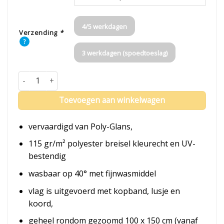
4/5 werkdagen
Verzending
*
?
3 werkdagen (spoedtoeslag)
Vlag Noord-Beveland aantal
Toevoegen aan winkelwagen
vervaardigd van Poly-Glans,
115 gr/m² polyester breisel kleurecht en UV-
bestendig
wasbaar op 40° met fijnwasmiddel
vlag is uitgevoerd met kopband, lusje en
koord,
geheel rondom gezoomd 100 x 150 cm (vanaf