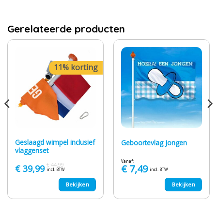
Gerelateerde producten
11% korting
Geslaagd wimpel inclusief
Geboortevlag Jongen
vlaggenset
Vanaf:
€
44,99
Oorspronkelijke
Huidige
€
7,49
€
39,99
incl. BTW
incl. BTW
prijs
prijs
was:
is:
Bekijken
Bekijken
€ 44,99.
€ 39,99.