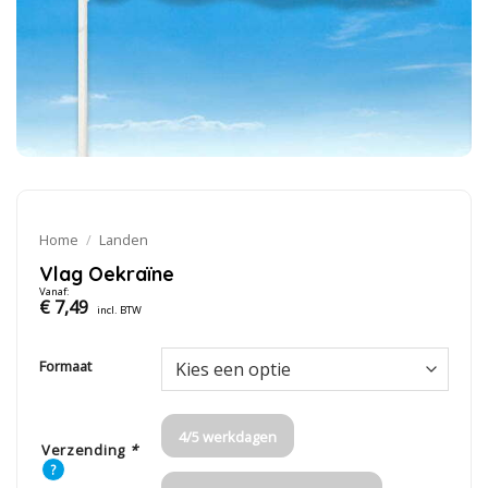
Home
/
Landen
Vlag Oekraïne
Vanaf:
€
7,49
incl. BTW
Formaat
4/5 werkdagen
Verzending
*
?