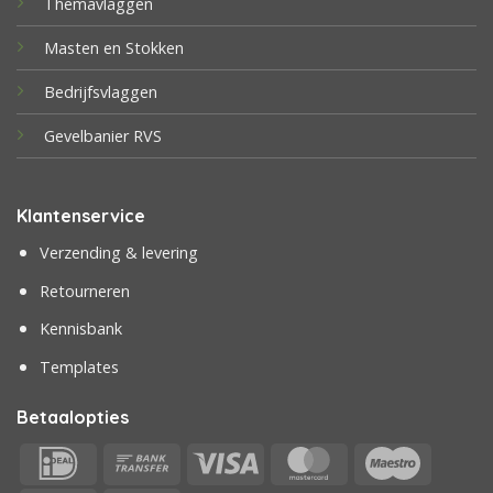
Themavlaggen
Masten en Stokken
Bedrijfsvlaggen
Gevelbanier RVS
Klantenservice
Verzending & levering
Retourneren
Kennisbank
Templates
Betaalopties
IDeal
Bank
Visa
MasterCard
Maestr
Transfer