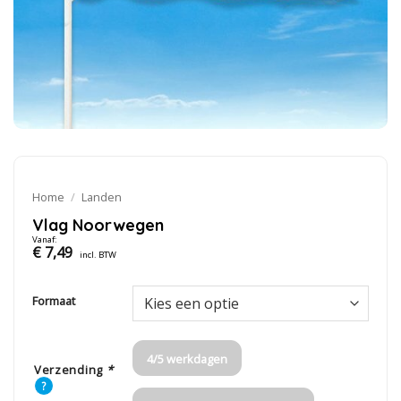
Home
/
Landen
Vlag Noorwegen
Vanaf:
€
7,49
incl. BTW
Formaat
4/5 werkdagen
Verzending
*
?