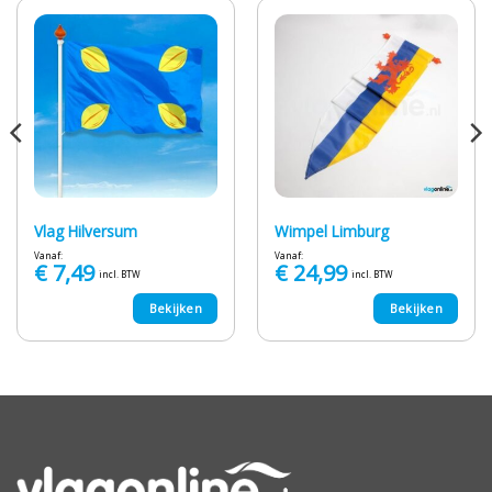
Vlag Hilversum
Wimpel Limburg
Vanaf:
Vanaf:
€
7,49
€
24,99
incl. BTW
incl. BTW
Bekijken
Bekijken