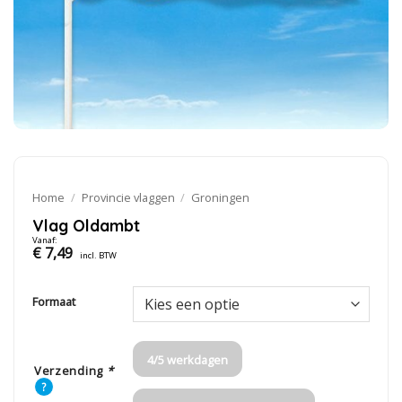
Home
/
Provincie vlaggen
/
Groningen
Vlag Oldambt
Vanaf:
€
7,49
incl. BTW
Formaat
4/5 werkdagen
Verzending
*
?