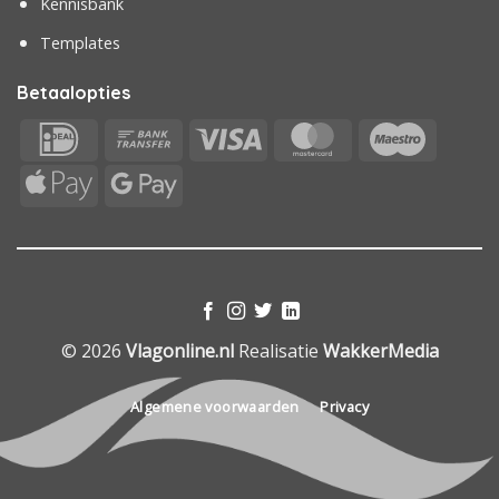
Kennisbank
Templates
Betaalopties
IDeal
Bank
Visa
MasterCard
Maestr
Transfer
Apple
Google
Pay
Pay
© 2026
Vlagonline.nl
Realisatie
WakkerMedia
Algemene voorwaarden
Privacy