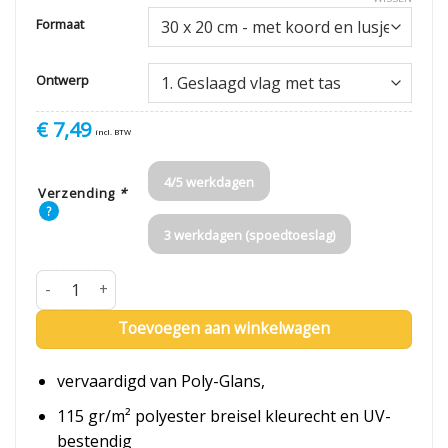
Formaat
Ontwerp
€
7,49
incl. BTW
4/5 werkdagen
Verzending
*
?
3 werkdagen (spoedtoeslag)
Geslaagdvlag aantal
Toevoegen aan winkelwagen
vervaardigd van Poly-Glans,
115 gr/m² polyester breisel kleurecht en UV-
bestendig