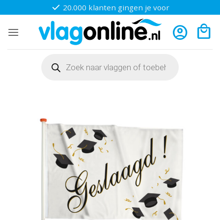
Ga
20.000 klanten gingen je voor
naar
inhoud
Producten
zoeken