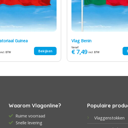
atoriaal Guinea
Vlag Benin
Vanaf:
€
7,49
Bekijken
incl. BTW
incl. BTW
Waarom Vlagonline?
Populaire produ
Ruime voorraad
Vlaggenstokken
Snelle levering