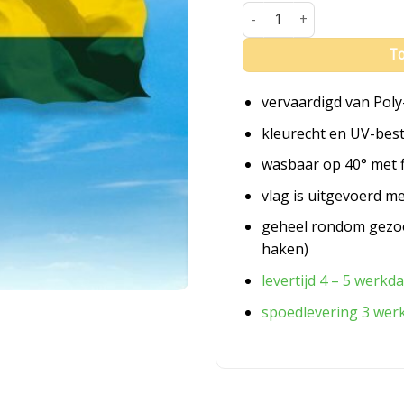
Vlag Rwanda aantal
To
vervaardigd van Poly
kleurecht en UV-bes
wasbaar op 40° met 
vlag is uitgevoerd m
geheel rondom gezo
haken)
levertijd 4 – 5 werkd
spoedlevering 3 wer