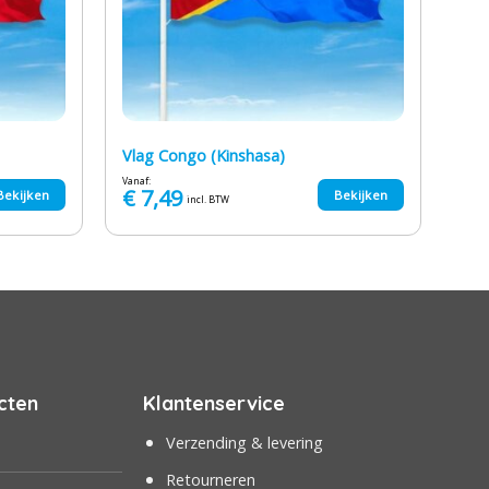
Vlag Congo (Kinshasa)
Vanaf:
€
7,49
Bekijken
Bekijken
incl. BTW
cten
Klantenservice
Verzending & levering
Retourneren