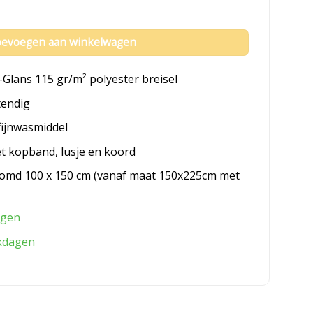
evoegen aan winkelwagen
-Glans 115 gr/m² polyester breisel
tendig
fijnwasmiddel
et kopband, lusje en koord
omd 100 x 150 cm (vanaf maat 150x225cm met
agen
kdagen