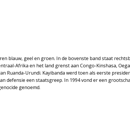
ren blauw, geel en groen. In de bovenste band staat rechtsb
n Centraal-Afrika en het land grenst aan Congo-Kinshasa, Oe
l van Ruanda-Urundi. Kayibanda werd toen als eerste preside
van defensie een staatsgreep. In 1994 vond er een grootsch
genocide genoemd.