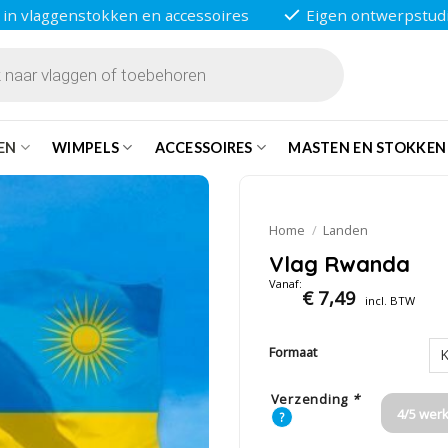
 in vlaggenstokken en accessoires
Eigen ontwerpstud
EN
WIMPELS
ACCESSOIRES
MASTEN EN STOKKEN
Home
/
Landen
Vlag Rwanda
Vanaf:
€
7,49
incl. BTW
Formaat
Verzending
*
4/5 wer
?