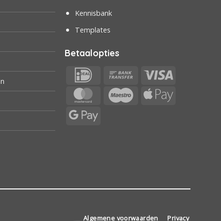
Kennisbank
Templates
Betaalopties
IDeal
Bank
Visa
en
Transfer
MasterCard
Maestro
Apple
Pay
Google
Pay
Algemene voorwaarden
Privacy