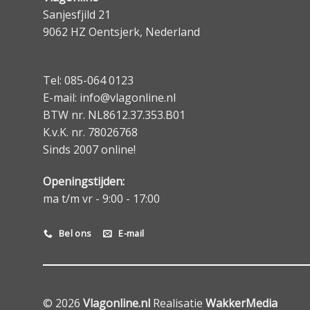
Sanjesfjild 21
9062 HZ Oentsjerk, Nederland
Tel: 085-064 0123
E-mail: info@vlagonline.nl
BTW nr. NL8612.37.353.B01
K.v.K. nr. 78026768
Sinds 2007 online!
Openingstijden:
ma t/m vr - 9:00 - 17:00
Bel ons
E-mail
© 2026
Vlagonline.nl
Realisatie
WakkerMedia