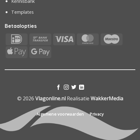
Kennisbank
Templates
Betaalopties
IDeal
Bank
Visa
MasterCard
Maestr
Transfer
Apple
Google
Pay
Pay
© 2026
Vlagonline.nl
Realisatie
WakkerMedia
Algemene voorwaarden
Privacy