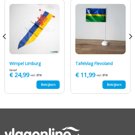
Wimpel Limburg
Tafelvlag Flevoland
Vanaf:
€
24,99
€
11,99
incl. BTW
incl. BTW
Bekijken
Bekijken