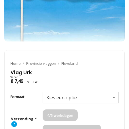
Home
/
Provincie vlaggen
/
Flevoland
Vlag Urk
Vanaf:
€
7,49
incl. BTW
Formaat
4/5 werkdagen
Verzending
*
?