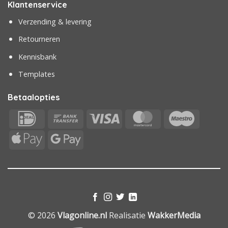
Klantenservice
Verzending & levering
Retourneren
Kennisbank
Templates
Betaalopties
IDeal
Bank
Visa
MasterCard
Maestr
Transfer
Apple
Google
Pay
Pay
© 2026
Vlagonline.nl
Realisatie
WakkerMedia