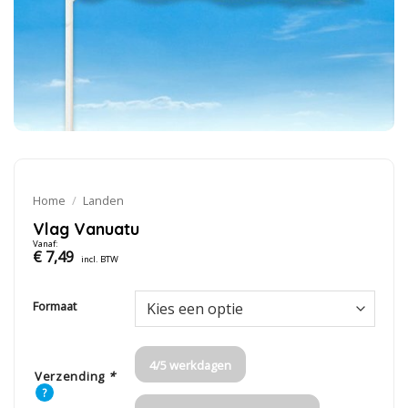
Home
/
Landen
Vlag Vanuatu
Vanaf:
€
7,49
incl. BTW
Formaat
4/5 werkdagen
Verzending
*
?