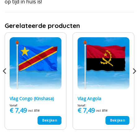
op tijd in huis is!
Gerelateerde producten
Vlag Congo (Kinshasa)
Vlag Angola
Vanaf:
Vanaf:
€
7,49
€
7,49
incl. BTW
incl. BTW
Bekijken
Bekijken