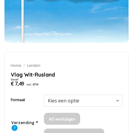
Home
/
Landen
Vlag Wit-Rusland
Vanaf:
€
7,49
incl. BTW
Formaat
4/5 werkdagen
Verzending
*
?