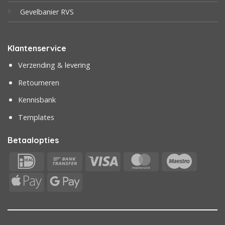
Gevelbanier RVS
Klantenservice
Verzending & levering
Retourneren
Kennisbank
Templates
Betaalopties
IDeal
Bank
Visa
MasterCard
Maestr
Transfer
Apple
Google
Pay
Pay