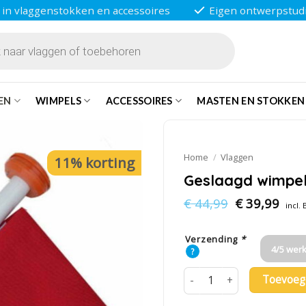
 in vlaggenstokken en accessoires
Eigen ontwerpstud
EN
WIMPELS
ACCESSOIRES
MASTEN EN STOKKEN
Home
/
Vlaggen
11% korting
Geslaagd wimpel 
Oorspronkel
Huid
€
44,99
€
39,99
incl.
prijs
prijs
was:
is:
€ 44,99.
€ 39
Verzending
*
4/5 wer
?
Toevoeg
Geslaagd wimpel inclusief 