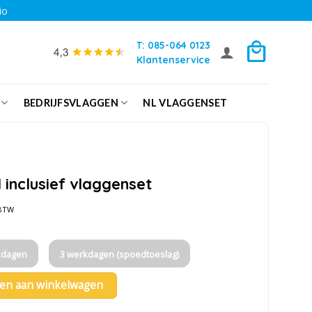
io
T: 085-064 0123
Klantenservice
BEDRIJFSVLAGGEN
NL VLAGGENSET
inclusief vlaggenset
ijke
ige
 BTW
,99.
kdagen
3 werkdagen (spoedtoeslag)
en aan winkelwagen
vlaggenset aantal