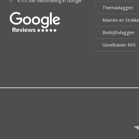
4.1/5 Ster beoordeling in Google
Themavlaggen
Masten en Stokk
Bedrijfsvlaggen
Gevelbanier RVS