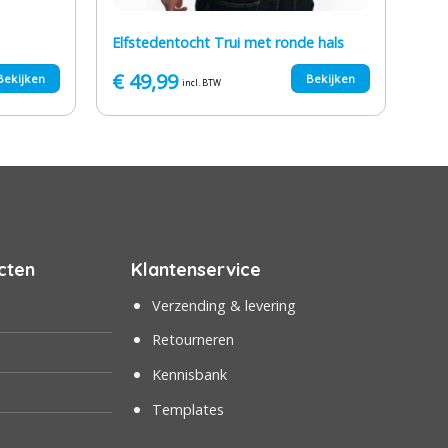
Elfstedentocht Trui met ronde hals
€
49,99
Bekijken
Bekijken
incl. BTW
cten
Klantenservice
Verzending & levering
Retourneren
Kennisbank
Templates