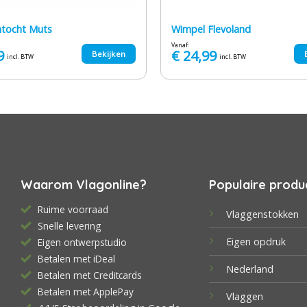
ntocht Muts
Wimpel Flevoland
Vanaf:
9
€
24,99
Bekijken
incl. BTW
incl. BTW
Waarom Vlagonline?
Populaire produ
Ruime voorraad
Vlaggenstokken
Snelle levering
Eigen opdruk
Eigen ontwerpstudio
Betalen met iDeal
Nederland
Betalen met Creditcards
Betalen met ApplePay
Vlaggen