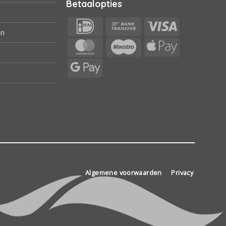
Betaalopties
IDeal
Bank
Visa
en
Transfer
MasterCard
Maestro
Apple
Pay
Google
Pay
Algemene voorwaarden
Privacy