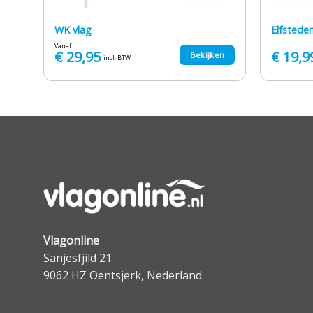
WK vlag
Elfstede
Vanaf:
€
29,95
€
19,9
en
Bekijken
incl. BTW
Vlagonline
Sanjesfjild 21
9062 HZ Oentsjerk, Nederland