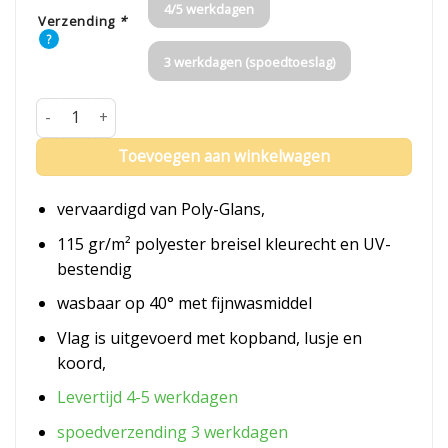
4/5 werkdagen
Verzending
*
?
3 werkdagen (spoedtoeslag)
Geus Vlag aantal
Toevoegen aan winkelwagen
vervaardigd van Poly-Glans,
115 gr/m² polyester breisel kleurecht en UV-
bestendig
wasbaar op 40° met fijnwasmiddel
Vlag is uitgevoerd met kopband, lusje en
koord,
Levertijd 4-5 werkdagen
spoedverzending 3 werkdagen