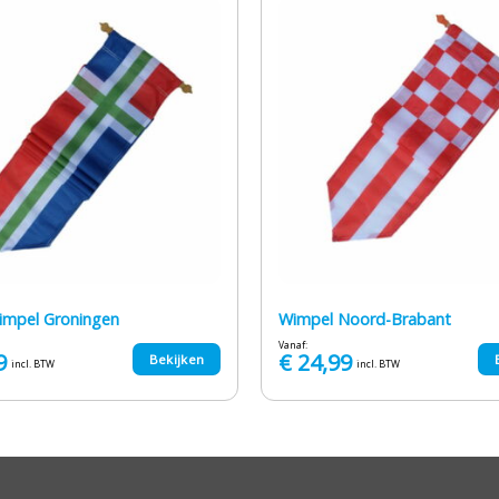
wimpel Groningen
Wimpel Noord-Brabant
Vanaf:
9
€
24,99
Bekijken
incl. BTW
incl. BTW