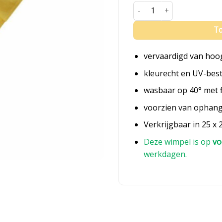
Fluisterwimpel Noord-Holl
To
vervaardigd van hoo
kleurecht en UV-bes
wasbaar op 40° met 
voorzien van ophan
Verkrijgbaar in 25 x 
Deze wimpel is op
vo
werkdagen.