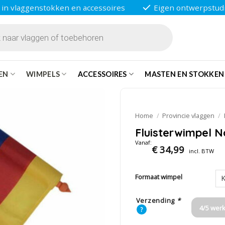
 in vlaggenstokken en accessoires
Eigen ontwerpstud
EN
WIMPELS
ACCESSOIRES
MASTEN EN STOKKEN
Home
/
Provincie vlaggen
/
Fluisterwimpel 
Vanaf:
€
34,99
incl. BTW
Formaat wimpel
Verzending
*
4/5 wer
?