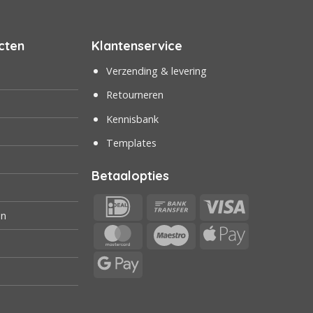
cten
Klantenservice
Verzending & levering
Retourneren
Kennisbank
Templates
Betaalopties
IDeal
Bank
Visa
en
Transfer
MasterCard
Maestro
Apple
Pay
Google
Pay