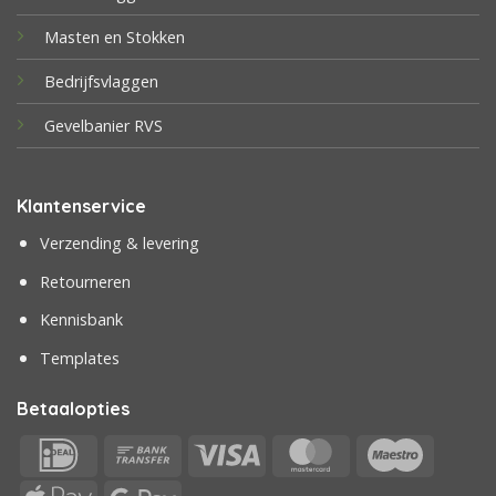
Masten en Stokken
Bedrijfsvlaggen
Gevelbanier RVS
Klantenservice
Verzending & levering
Retourneren
Kennisbank
Templates
Betaalopties
IDeal
Bank
Visa
MasterCard
Maestr
Transfer
Apple
Google