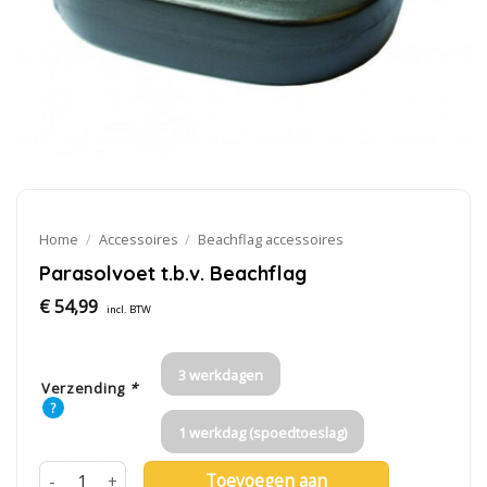
Home
/
Accessoires
/
Beachflag accessoires
Parasolvoet t.b.v. Beachflag
€
54,99
incl. BTW
3 werkdagen
Verzending
*
?
1 werkdag (spoedtoeslag)
Toevoegen aan