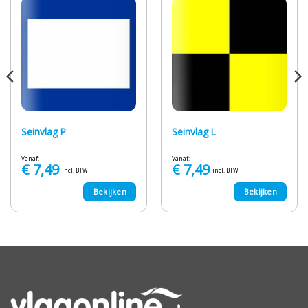
Seinvlag P
Seinvlag L
Vanaf:
Vanaf:
€
7,49
€
7,49
incl. BTW
incl. BTW
Bekijken
Bekijken