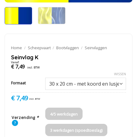
Home
/
Scheepvaart
/
Bootvlaggen
/
Seinvlaggen
Seinvlag K
Vanaf:
€
7,49
incl. BTW
WISSEN
Formaat
€
7,49
incl. BTW
4/5 werkdagen
Verzending
*
?
3 werkdagen (spoedtoeslag)