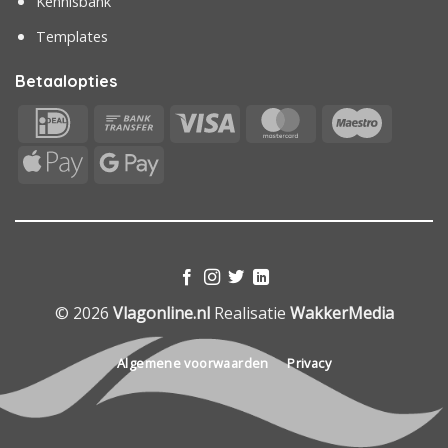
Kennisbank
Templates
Betaalopties
IDeal
Bank
Visa
MasterCard
Maestr
Transfer
Apple
Google
Pay
Pay
© 2026
Vlagonline.nl
Realisatie
WakkerMedia
Algemene voorwaarden
Privacy