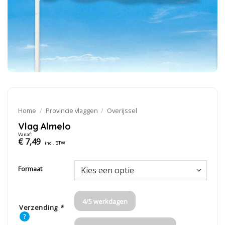
Home
/
Provincie vlaggen
/
Overijssel
Vlag Almelo
Vanaf:
€
7,49
incl. BTW
Formaat
4/5 werkdagen
Verzending
*
?