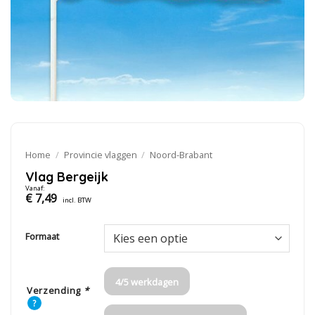
Home
/
Provincie vlaggen
/
Noord-Brabant
Vlag Bergeijk
Vanaf:
€
7,49
incl. BTW
Formaat
4/5 werkdagen
Verzending
*
?