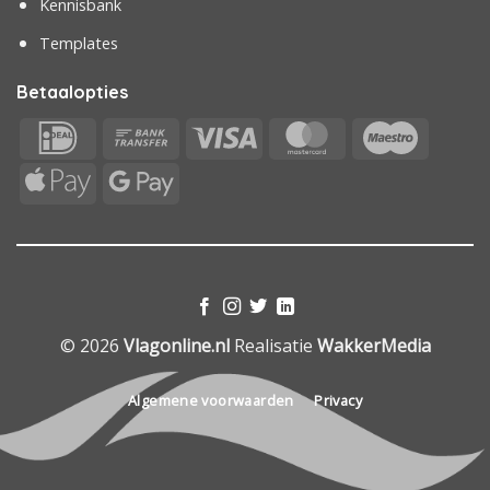
Kennisbank
Templates
Betaalopties
IDeal
Bank
Visa
MasterCard
Maestr
Transfer
Apple
Google
Pay
Pay
© 2026
Vlagonline.nl
Realisatie
WakkerMedia
Algemene voorwaarden
Privacy