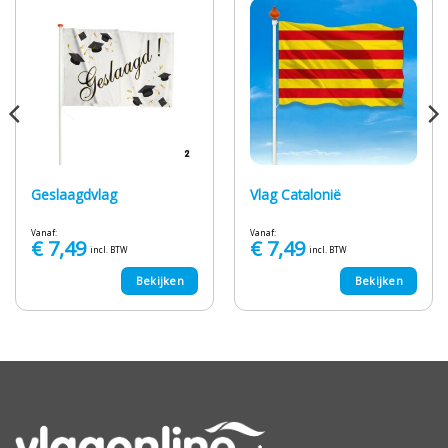
Geslaagdvlag
Vlag Catalonië
Vanaf:
Vanaf:
€
7,49
€
7,49
incl. BTW
incl. BTW
Bekijken
Bekijken