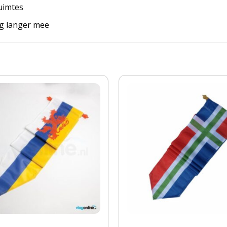
uimtes
ag langer mee