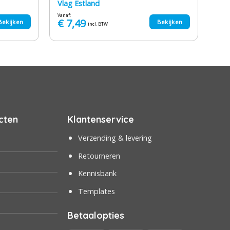
Vlag Estland
Vanaf:
€
7,49
Bekijken
Bekijken
incl. BTW
cten
Klantenservice
Verzending & levering
Retourneren
Kennisbank
Templates
Betaalopties