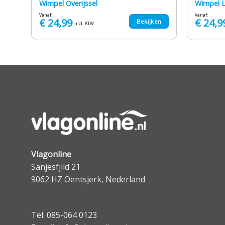
Wimpel Overijssel
Wimpel 
Vanaf:
Vanaf:
€
24,99
€
24,9
en
Bekijken
incl. BTW
Vlagonline
Sanjesfjild 21
9062 HZ Oentsjerk, Nederland
Tel: 085-064 0123