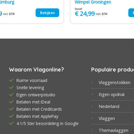
Limburg
Wimpel Groningen
Vanaf:
9
€
24,99
Bekijken
incl. BTW
incl. BTW
Waarom Vlagonline?
Populaire produ
Ruime voorraad
Vlaggenstokken
Snelle levering
Eigen opdruk
Eigen ontwerpstudio
Betalen met iDeal
Nederland
Betalen met Creditcards
Betalen met ApplePay
Vlaggen
4.1/5 Ster beoordeling in Google
Themavlaggen