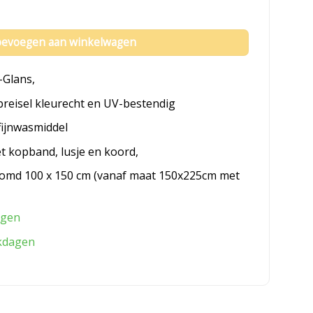
evoegen aan winkelwagen
-Glans,
breisel kleurecht en UV-bestendig
fijnwasmiddel
et kopband, lusje en koord,
omd 100 x 150 cm (vanaf maat 150x225cm met
agen
kdagen