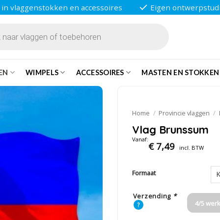
 in vlaggenstokken en accessoires
Eigen ontwerpstud
EN
WIMPELS
ACCESSOIRES
MASTEN EN STOKKEN
Home
/
Provincie vlaggen
/
Vlag Brunssum
Vanaf:
€
7,49
incl. BTW
Formaat
Verzending
*
4/5 wer
?