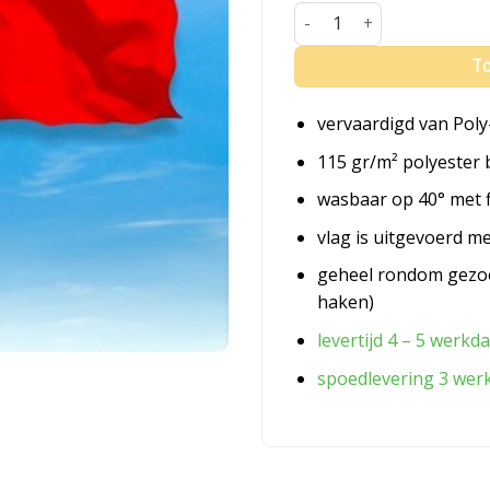
Vlag Brunssum aantal
To
vervaardigd van Poly
115 gr/m² polyester 
wasbaar op 40° met 
vlag is uitgevoerd m
geheel rondom gezo
haken)
levertijd 4 – 5 werkd
spoedlevering 3 wer