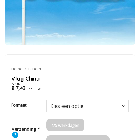
Home
/
Landen
Vlag China
Vanaf:
€
7,49
incl. BTW
Formaat
4/5 werkdagen
Verzending
*
?