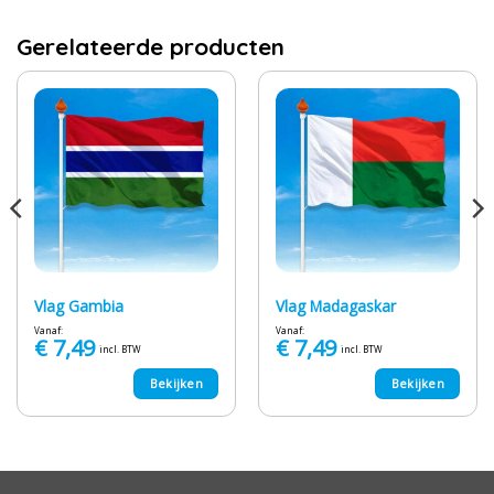
Gerelateerde producten
Vlag Gambia
Vlag Madagaskar
Vanaf:
Vanaf:
€
7,49
€
7,49
incl. BTW
incl. BTW
Bekijken
Bekijken