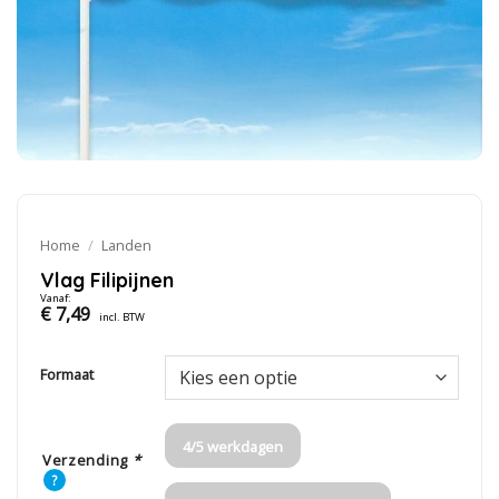
Home
/
Landen
Vlag Filipijnen
Vanaf:
€
7,49
incl. BTW
Formaat
4/5 werkdagen
Verzending
*
?