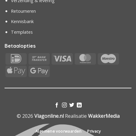
Verzending & levering
Retourneren
Kennisbank
Templates
Betaalopties
IDeal
Bank
Visa
MasterCard
Maestr
Transfer
Apple
Google
Pay
Pay
© 2026
Vlagonline.nl
Realisatie
WakkerMedia
Algemene voorwaarden
Privacy