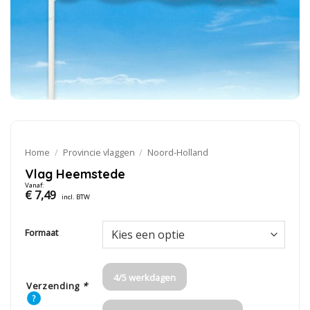
Home
/
Provincie vlaggen
/
Noord-Holland
Vlag Heemstede
Vanaf:
€
7,49
incl. BTW
Formaat
4/5 werkdagen
Verzending
*
?