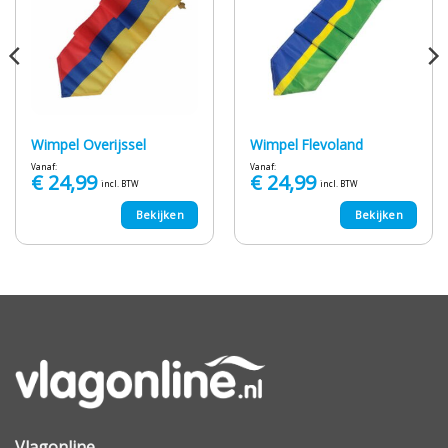
Wimpel Overijssel
Wimpel Flevoland
Vanaf:
Vanaf:
€
24,99
€
24,99
incl. BTW
incl. BTW
Bekijken
Bekijken
Vlagonline