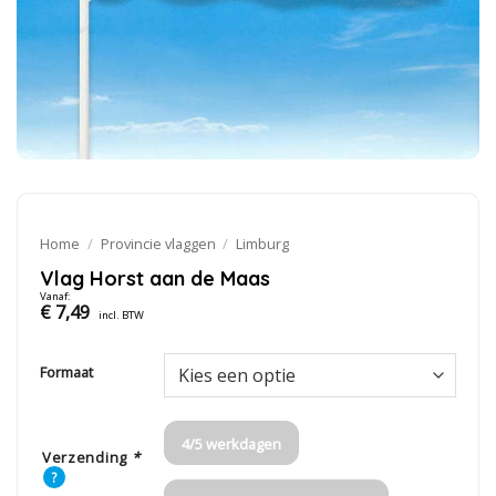
Home
/
Provincie vlaggen
/
Limburg
Vlag Horst aan de Maas
Vanaf:
€
7,49
incl. BTW
Formaat
4/5 werkdagen
Verzending
*
?