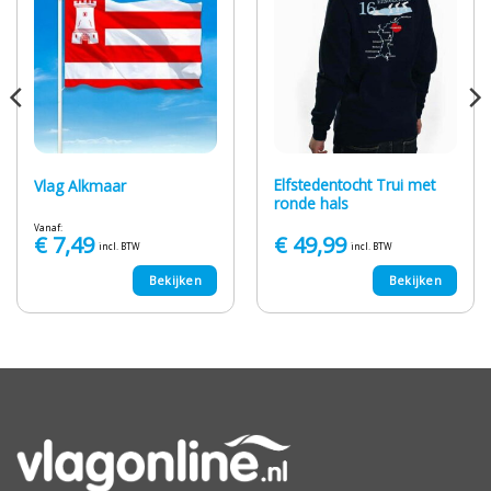
Elfstedentocht Trui met
Vlag Alkmaar
ronde hals
Vanaf:
€
7,49
€
49,99
incl. BTW
incl. BTW
Bekijken
Bekijken