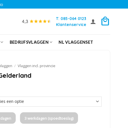
io
T: 085-064 0123
Klantenservice
BEDRIJFSVLAGGEN
NL VLAGGENSET
vlaggen
/
Vlaggen incl. provincie
Gelderland
kdagen
3 werkdagen (spoedtoeslag)