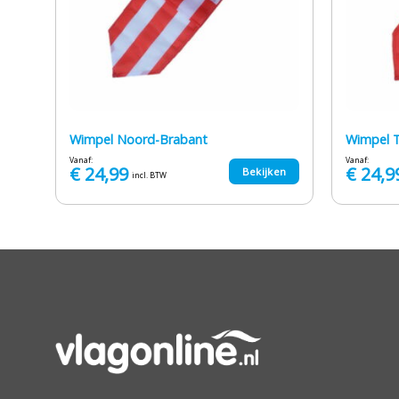
Wimpel Noord-Brabant
Wimpel 
Vanaf:
Vanaf:
€
24,99
€
24,9
en
Bekijken
incl. BTW