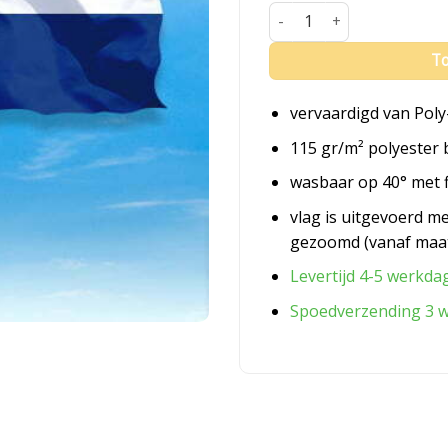
Vlag Nederland Gelderland
To
vervaardigd van Poly
115 gr/m² polyester 
wasbaar op 40° met 
vlag is uitgevoerd m
gezoomd (vanaf maa
Levertijd 4-5 werkda
Spoedverzending 3 