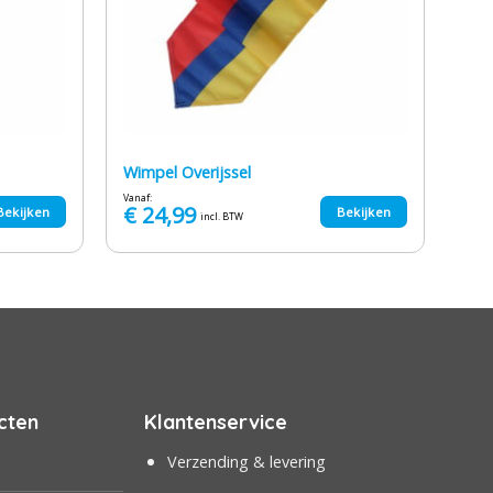
Wimpel Overijssel
Vanaf:
€
24,99
Bekijken
Bekijken
incl. BTW
cten
Klantenservice
Verzending & levering