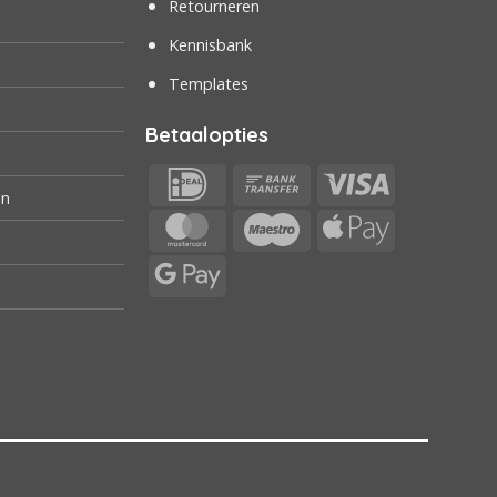
Retourneren
Kennisbank
Templates
Betaalopties
IDeal
Bank
Visa
en
Transfer
MasterCard
Maestro
Apple
Pay
Google
Pay