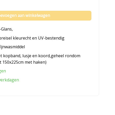
 aantal
evoegen aan winkelwagen
-Glans,
breisel kleurecht en UV-bestendig
fijnwasmiddel
et kopband, lusje en koord,geheel rondom
t 150x225cm met haken)
gen
werkdagen