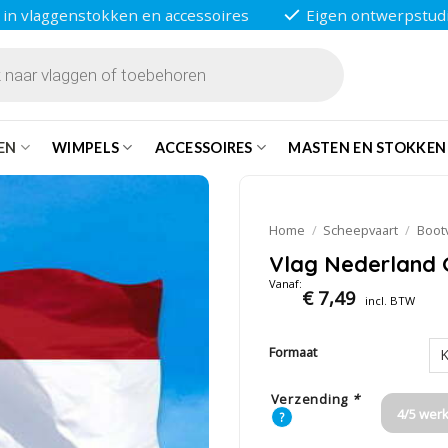
 in vlaggenstokken en accessoires
Eigen ontwerpstud
EN
WIMPELS
ACCESSOIRES
MASTEN EN STOKKEN
Home
/
Scheepvaart
/
Boot
Vlag Nederland 
Vanaf:
€
7,49
incl. BTW
Formaat
Verzending
*
4/5 wer
?