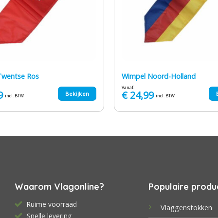
Twentse Ros
Wimpel Noord-Holland
Vanaf:
9
€
24,99
Bekijken
incl. BTW
incl. BTW
Waarom Vlagonline?
Populaire produ
Ruime voorraad
Vlaggenstokken
Snelle levering