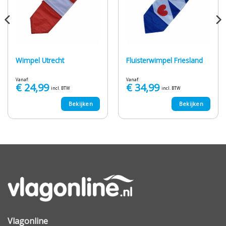
Wimpel Utrecht
Fluisterwimpel Friesland
Vanaf:
Vanaf:
€
24,99
€
34,99
incl. BTW
incl. BTW
Bekijken
Bekijken
Vlagonline