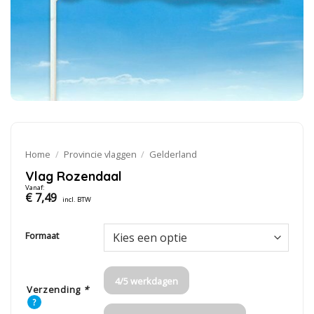
Home
/
Provincie vlaggen
/
Gelderland
Vlag Rozendaal
Vanaf:
€
7,49
incl. BTW
Formaat
4/5 werkdagen
Verzending
*
?