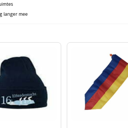
uimtes
ag langer mee