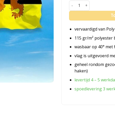
Vlag Someren aantal
To
vervaardigd van Poly
115 gr/m² polyester 
wasbaar op 40° met 
vlag is uitgevoerd m
geheel rondom gezo
haken)
levertijd 4 – 5 werkd
spoedlevering 3 wer