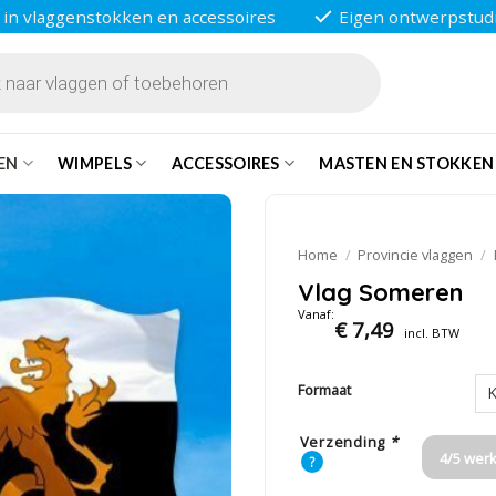
 in vlaggenstokken en accessoires
Eigen ontwerpstud
EN
WIMPELS
ACCESSOIRES
MASTEN EN STOKKEN
Home
/
Provincie vlaggen
/
Vlag Someren
Vanaf:
€
7,49
incl. BTW
Formaat
Verzending
*
4/5 wer
?