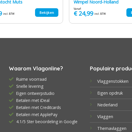
ntocht Muts
Wimpel Noord-Holland
Vanaf:
9
€
24,99
Bekijken
incl. BTW
incl. BTW
Waarom Vlagonline?
Populaire produ
Ruime voorraad
Vlaggenstokken
Snelle levering
Eigen opdruk
Eigen ontwerpstudio
Betalen met iDeal
Nederland
Betalen met Creditcards
Betalen met ApplePay
Vlaggen
4.1/5 Ster beoordeling in Google
Themavlaggen