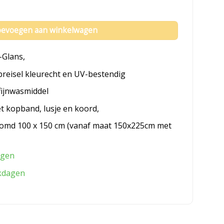
evoegen aan winkelwagen
-Glans,
breisel kleurecht en UV-bestendig
fijnwasmiddel
et kopband, lusje en koord,
omd 100 x 150 cm (vanaf maat 150x225cm met
agen
kdagen