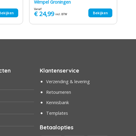
Wimpel Groningen
Vanaf:
€
24,99
Bekijken
Bekijken
incl. BTW
cten
Klantenservice
Verzending & levering
Retourneren
Kennisbank
Templates
Betaalopties