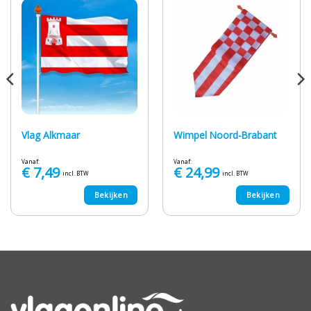
Vlag Alkmaar
Wimpel Noord-Brabant
Vanaf:
Vanaf:
€
7,49
€
24,99
incl. BTW
incl. BTW
Bekijken
Bekijken