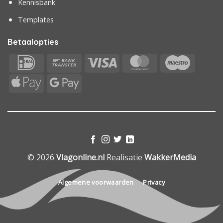
Kennisbank
Templates
Betaalopties
IDeal
Bank
Visa
MasterCard
Maestr
Transfer
Apple
Google
Pay
Pay
© 2026
Vlagonline.nl
Realisatie
WakkerMedia
Algemene voorwaarden
Privacy