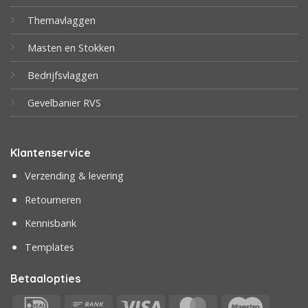
Themavlaggen
Masten en Stokken
Bedrijfsvlaggen
Gevelbanier RVS
Klantenservice
Verzending & levering
Retourneren
Kennisbank
Templates
Betaalopties
IDeal
Bank
Visa
MasterCard
Maestr