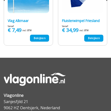
Vlag Alkmaar
Fluisterwimpel Friesland
Vanaf:
Vanaf:
€
7,49
€
34,99
incl. BTW
incl. BTW
Bekijken
Bekijken
Vlagonline
Sanjesfjild 21
9062 HZ Oentsjerk, Nederland