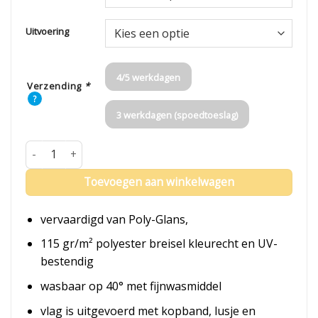
Uitvoering
4/5 werkdagen
Verzending
*
?
3 werkdagen (spoedtoeslag)
Vlag Zwolle aantal
Toevoegen aan winkelwagen
vervaardigd van Poly-Glans,
115 gr/m² polyester breisel kleurecht en UV-
bestendig
wasbaar op 40° met fijnwasmiddel
vlag is uitgevoerd met kopband, lusje en