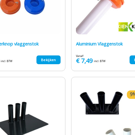
ierknop vlaggenstok
Aluminium Vlaggenstok
Vanaf:
€
7,49
Bekijken
incl. BTW
incl. BTW
9%