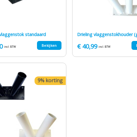
 vlaggenstok standaard
Drieling vlaggenstokhouder (
0
€
40,99
Bekijken
incl. BTW
incl. BTW
9% korting