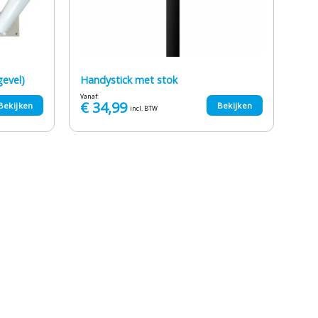
gevel)
Handystick met stok
Vanaf:
€
34,99
Bekijken
Bekijken
incl. BTW