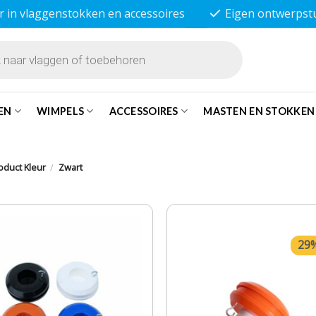
r in vlaggenstokken en accessoires
Eigen ontwerpst
EN
WIMPELS
ACCESSOIRES
MASTEN EN STOKKEN
oduct Kleur
/
Zwart
29%