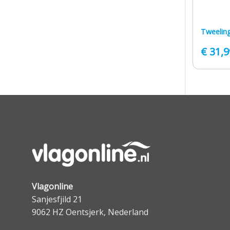
Tweelin
€
31,9
Vlagonline
Sanjesfjild 21
9062 HZ Oentsjerk, Nederland