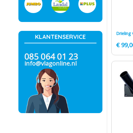
Drieling
KLANTENSERVICE
€
99,0
085 064 01 23
info@vlagonline.nl