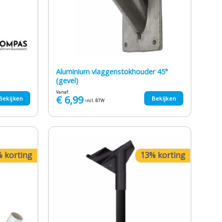
Aluminium vlaggenstokhouder 45°
(gevel)
Vanaf:
€
6,99
Bekijken
Bekijken
incl. BTW
 korting
13% korting