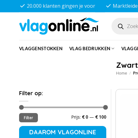
Ga
20.000 klanten gingen je voor
Marktleide
naar
inhoud
Producten
zoeken
VLAGGENSTOKKEN
VLAG BEDRUKKEN
VLAGG
Zwart
Home
/
Pr
Filter op:
Min.
Max.
Prijs:
€ 0
—
€ 100
Filter
prijs
prijs
DAAROM VLAGONLINE