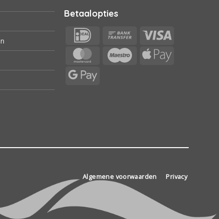
Betaalopties
IDeal
Bank
Visa
en
Transfer
MasterCard
Maestro
Apple
Pay
Google
Pay
Algemene voorwaarden
Privacy